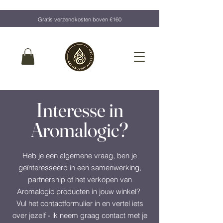
Gratis verzendkosten boven €160
Interesse in
Aromalogic?
Heb je een algemene vraag, ben je
geïnteresseerd in een samenwerking,
partnership of het verkopen van
Aromalogic producten in jouw winkel?
Vul het contactformulier in en vertel iets
over jezelf - ik neem graag contact met je