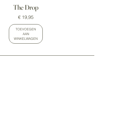
The Drop
Prijs
€ 19,95
TOEVOEGEN
AAN
WINKELWAGEN
Blijf in balans.
Alles is met alles
verbonden
Hildegard von Bingen
(1098-
1179)
INFO
PRODUCTEN