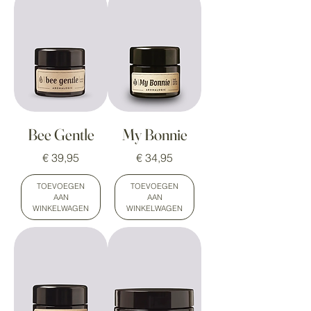
Bee Gentle
My Bonnie
Prijs
Prijs
€ 39,95
€ 34,95
TOEVOEGEN
TOEVOEGEN
AAN
AAN
WINKELWAGEN
WINKELWAGEN