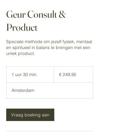
Geur Consult &
Product
Speciale methode om jezelf fysiek, mentaal
en spiritueel in balans te brengen met een
uniek product.
249,95
euro
1 uur 30 min.
1
€ 249,95
u
u
Amsterdam
3
0
m
i
Vraag boeking aan
n
.