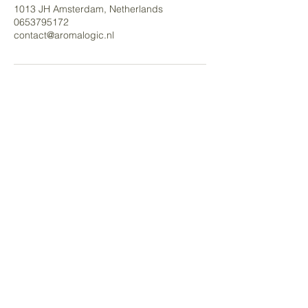
1013 JH Amsterdam, Netherlands
0653795172
contact@aromalogic.nl
Blijf in balans.
Alles is met alles
verbonden
Hildegard von Bingen
(1098-
1179)
INFO
PRODUCTEN