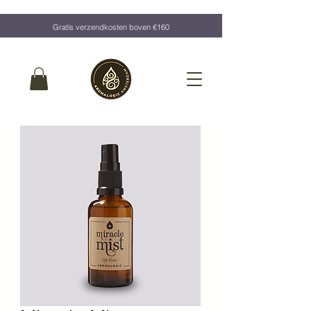
Gratis verzendkosten boven €160